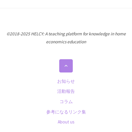
稿
ナ
©2018-2025 HELCY: A teaching platform for knowledge in home
ビ
economics education
ゲ
ト
ー
ッ
プ
お知らせ
シ
に
活動報告
戻
コラム
ョ
る
参考になるリンク集
ン
About us