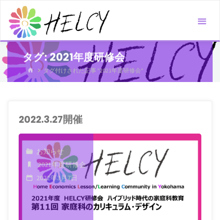
コ
ン
テ
ン
タグ:
2021年度研修会
ツ
ホ
タグ付けされた記事 "2021年度研修会"
へ
ー
ス
ム
キ
ッ
2022.3.27開催
プ
お知らせ
2021年度研修会
2022年3月7日